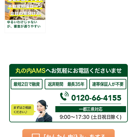
ゆるいわけじゃない
が、審査が通りやすい
不動産担保ローン会社
11社
丸の内AMS
へお気軽にお電話くださいませ
最短2日で融資
返済期間 最長35年
連帯保証人が不要
0120-66-4155
一都三県対応
9:00～17:30 (土日祝日除く)
「かんたん申込み」をする