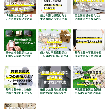
「老後のお金がない
親の介護で退職したら
固定資産税を払えない
」とあわてないための
生活費はどうする？退
と老後にどうなるの!?
4つの準備と4つの対策
職せず介護する7つの
8つの対処法を徹底解
方法
説
親の土地を担保にお金
個人向け不動産担保ロ
共有名義の不動産を担
を借りるには？3つの
ーンの3つの選び方と4
保にできる？持分だけ
条件と確認すべきポイ
つの審査のポイント
で借入れする方法を解
ント
説！
共有名義の6つの後悔
絶縁した兄弟に遺産相
不動産買取資金を調達
とは？今後のトラブル
続させない方法5つと
する3つの方法と調達
を防ぐ5つの対処法を
は？対処法や注意点を
先を選ぶポイントを解
解説
解説
説！